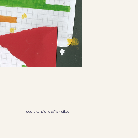
lagartixanajanela@gmail.com